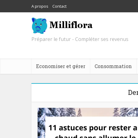
A propos
Contact
Préparer le futur - Compléter ses revenus
Economiser et gérer
Consommation
De