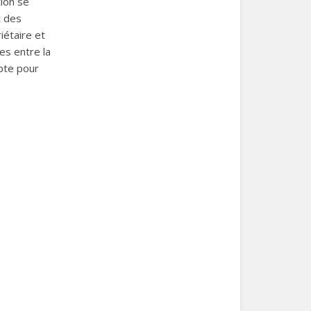
tion se
t des
iétaire et
es entre la
mpte pour