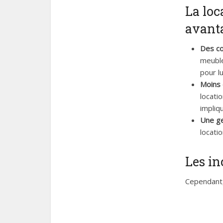
La loc
avanta
Des c
meuble
pour lu
Moins 
locati
impliq
Une ge
locati
Les in
Cependant,