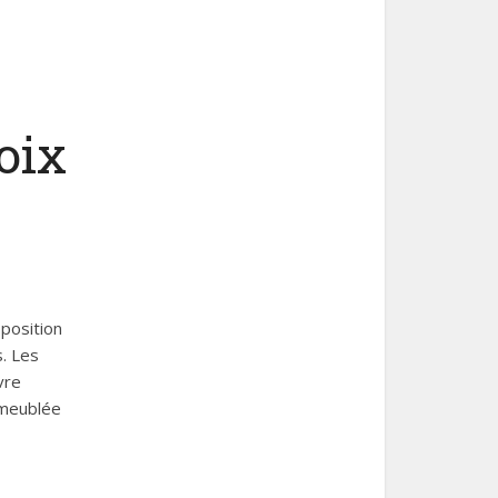
oix
sposition
. Les
vre
 meublée