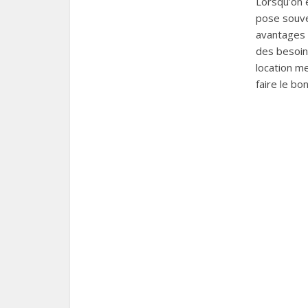
Lorsqu’on e
pose souve
avantages 
des besoins
location me
faire le bon