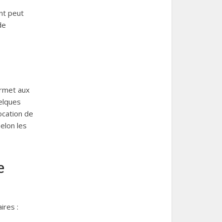
nt peut
de
ermet aux
uelques
ocation de
elon les
e
ires :