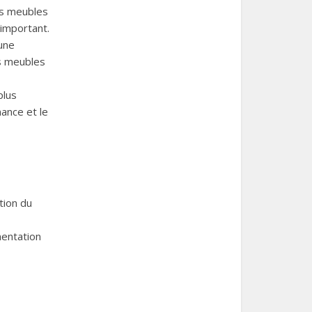
des meubles
important.
une
es meubles
plus
ance et le
tion du
mentation