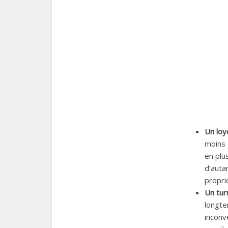
Un loy
moins 
en plu
d’auta
propri
Un tur
longte
inconv