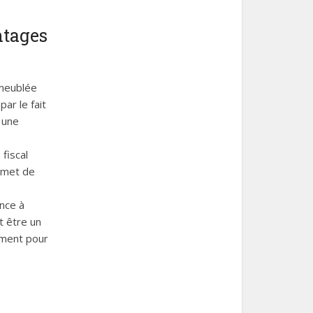
ntages
 meublée
ar le fait
 une
fiscal
rmet de
ance à
t être un
ement pour