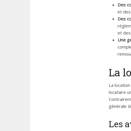
Des c
et des
Des co
réglem
et des
Une ge
comple
renouv
La l
La location
locataire 
Contraireme
générale d
Les a