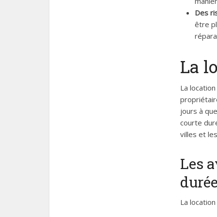
manièr
Des ri
être p
répara
La l
La locatio
propriétai
jours à que
courte dur
villes et le
Les a
duré
La locatio