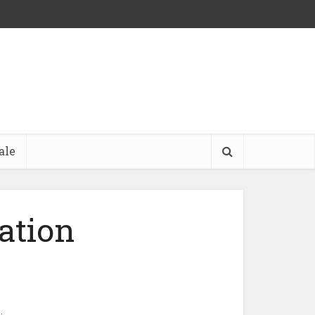
ale
cation