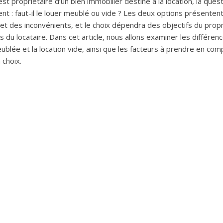
st propriétaire d’un bien immobilier destiné à la location, la ques
nt : faut-il le louer meublé ou vide ? Les deux options présenten
et des inconvénients, et le choix dépendra des objectifs du propr
 du locataire. Dans cet article, nous allons examiner les différenc
ublée et la location vide, ainsi que les facteurs à prendre en co
 choix.