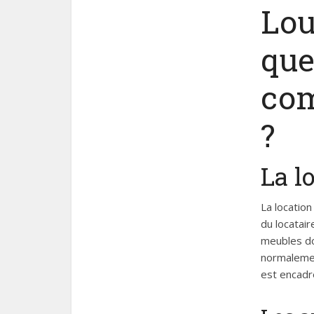
Lou
que
com
?
La l
La location
du locatai
meubles do
normalemen
est encadr