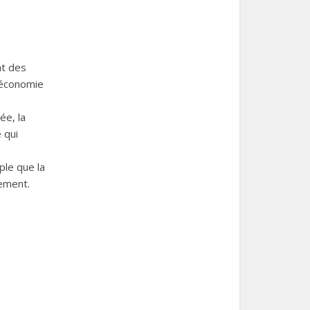
at des
 économie
ée, la
 qui
ple que la
ement.