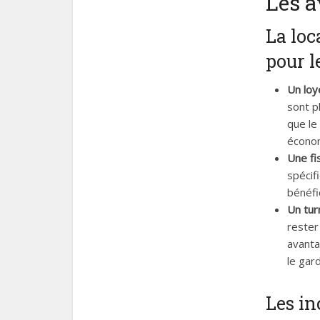
Les a
La loc
pour l
Un loy
sont p
que le
économ
Une fi
spécif
bénéfi
Un tur
rester
avanta
le gar
Les in