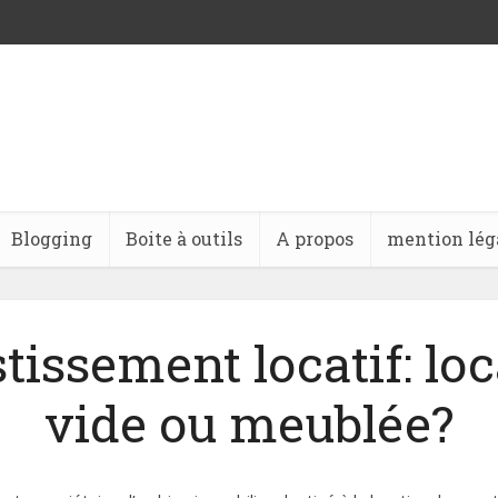
Blogging
Boite à outils
A propos
mention lég
tissement locatif: lo
vide ou meublée?