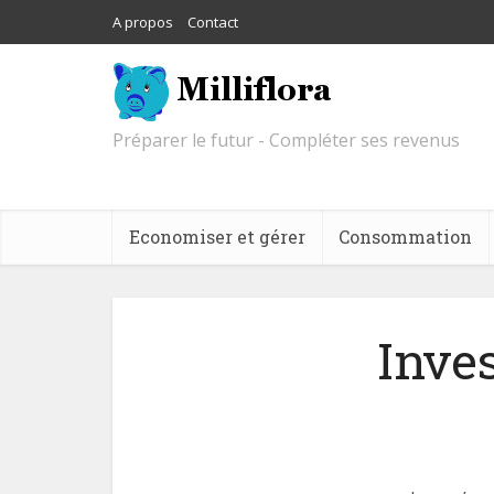
A propos
Contact
Préparer le futur - Compléter ses revenus
Economiser et gérer
Consommation
Inves